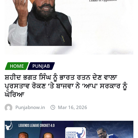
HOME
PUNJAB
ਸ਼ਹੀਦ ਭਗਤ ਸਿੰਘ ਨੂੰ ਭਾਰਤ ਰਤਨ ਦੇਣ ਵਾਲਾ
ਪ੍ਰਸਤਾਵ ਰੋਕਣ ‘ਤੇ ਬਾਜਵਾ ਨੇ ‘ਆਪ’ ਸਰਕਾਰ ਨੂੰ
ਘੇਰਿਆ
Punjabnow.in
Mar 16, 2026