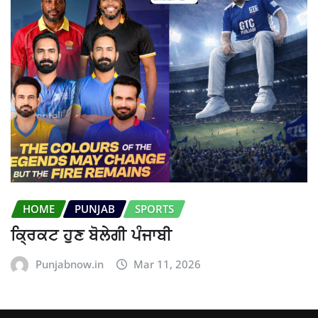
HOME
PUNJAB
SPORTS
ਕ੍ਰਿਕਟ ਹੁਣ ਬੋਲੇਗੀ ਪੰਜਾਬੀ
Punjabnow.in
Mar 11, 2026