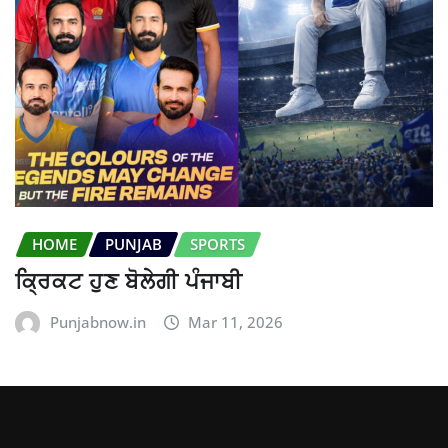
HOME
PUNJAB
SPORTS
ਕ੍ਰਿਕਟ ਹੁਣ ਬੋਲੇਗੀ ਪੰਜਾਬੀ
Punjabnow.in
Mar 11, 2026