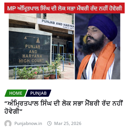
HOME
PUNJAB
“ਅੰਮ੍ਰਿਤਪਾਲ ਸਿੰਘ ਦੀ ਲੋਕ ਸਭਾ ਮੈਂਬਰੀ ਰੱਦ ਨਹੀਂ
ਹੋਵੇਗੀ”
Punjabnow.in
Mar 25, 2026