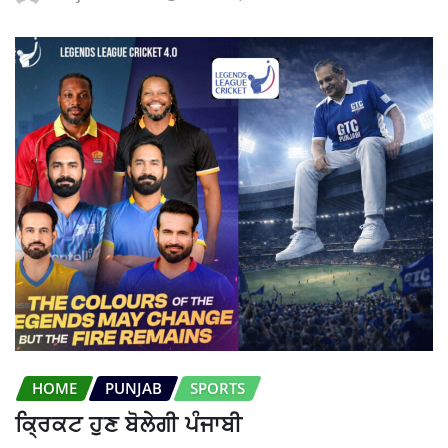
HOME
PUNJAB
SPORTS
ਕ੍ਰਿਕਟ ਹੁਣ ਬੋਲੇਗੀ ਪੰਜਾਬੀ