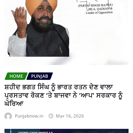
HOME
PUNJAB
ਸ਼ਹੀਦ ਭਗਤ ਸਿੰਘ ਨੂੰ ਭਾਰਤ ਰਤਨ ਦੇਣ ਵਾਲਾ
ਪ੍ਰਸਤਾਵ ਰੋਕਣ ‘ਤੇ ਬਾਜਵਾ ਨੇ ‘ਆਪ’ ਸਰਕਾਰ ਨੂੰ
ਘੇਰਿਆ
Punjabnow.in
Mar 16, 2026