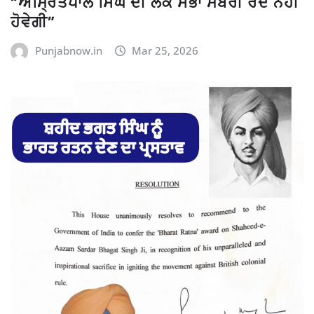
“ਅੰਮ੍ਰਿਤਪਾਲ ਸਿੰਘ ਦੀ ਲੋਕ ਸਭਾ ਮੈਂਬਰੀ ਰੱਦ ਨਹੀਂ
ਹੋਵੇਗੀ”
Punjabnow.in
Mar 25, 2026