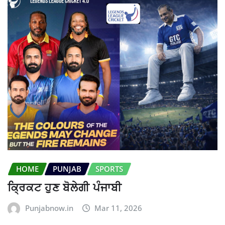
HOME
PUNJAB
SPORTS
ਕ੍ਰਿਕਟ ਹੁਣ ਬੋਲੇਗੀ ਪੰਜਾਬੀ
Punjabnow.in
Mar 11, 2026