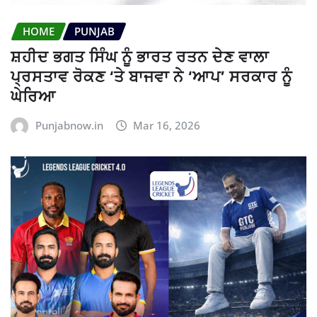
HOME
PUNJAB
ਸ਼ਹੀਦ ਭਗਤ ਸਿੰਘ ਨੂੰ ਭਾਰਤ ਰਤਨ ਦੇਣ ਵਾਲਾ
ਪ੍ਰਸਤਾਵ ਰੋਕਣ ‘ਤੇ ਬਾਜਵਾ ਨੇ ‘ਆਪ’ ਸਰਕਾਰ ਨੂੰ
ਘੇਰਿਆ
Punjabnow.in
Mar 16, 2026