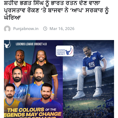
ਸ਼ਹੀਦ ਭਗਤ ਸਿੰਘ ਨੂੰ ਭਾਰਤ ਰਤਨ ਦੇਣ ਵਾਲਾ
ਪ੍ਰਸਤਾਵ ਰੋਕਣ ‘ਤੇ ਬਾਜਵਾ ਨੇ ‘ਆਪ’ ਸਰਕਾਰ ਨੂੰ
ਘੇਰਿਆ
Punjabnow.in
Mar 16, 2026