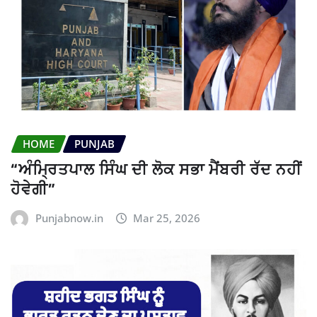
HOME
PUNJAB
“ਅੰਮ੍ਰਿਤਪਾਲ ਸਿੰਘ ਦੀ ਲੋਕ ਸਭਾ ਮੈਂਬਰੀ ਰੱਦ ਨਹੀਂ
ਹੋਵੇਗੀ”
Punjabnow.in
Mar 25, 2026