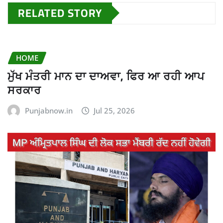
RELATED STORY
HOME
ਮੁੱਖ ਮੰਤਰੀ ਮਾਨ ਦਾ ਦਾਅਵਾ, ਫਿਰ ਆ ਰਹੀ ਆਪ
ਸਰਕਾਰ
Punjabnow.in
Jul 25, 2026