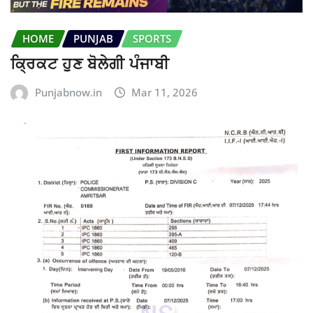
HOME
PUNJAB
SPORTS
ਕ੍ਰਿਕਟ ਹੁਣ ਬੋਲੇਗੀ ਪੰਜਾਬੀ
Punjabnow.in
Mar 11, 2026