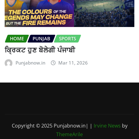
HOME
PUNJAB
SPORTS
ਕ੍ਰਿਕਟ ਹੁਣ ਬੋਲੇਗੀ ਪੰਜਾਬੀ
Punjabnow.in
Mar 11, 2026
Copyright © 2025 Punjabnow.in|
|
Irvine News
by
ThemeArile