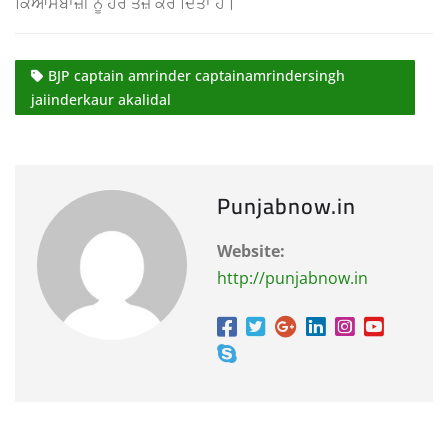
ਕਿਆਸਬਾਜ਼ੀ ਨੂੰ ਹੋਰ ਤੇਜ਼ ਕਰ ਦਿੱਤਾ ਹੈ।
BJP captain amrinder captainamrindersingh
jaiinderkaur akalidal
Punjabnow.in
Website:
http://punjabnow.in