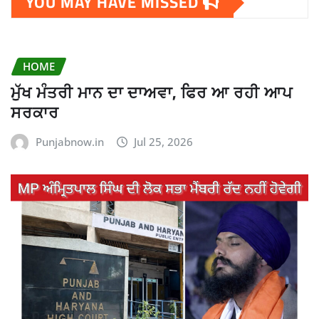
YOU MAY HAVE MISSED
HOME
ਮੁੱਖ ਮੰਤਰੀ ਮਾਨ ਦਾ ਦਾਅਵਾ, ਫਿਰ ਆ ਰਹੀ ਆਪ
ਸਰਕਾਰ
Punjabnow.in
Jul 25, 2026