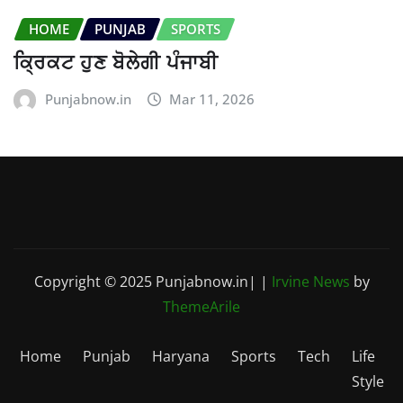
HOME
PUNJAB
SPORTS
ਕ੍ਰਿਕਟ ਹੁਣ ਬੋਲੇਗੀ ਪੰਜਾਬੀ
Punjabnow.in
Mar 11, 2026
Copyright © 2025 Punjabnow.in|
|
Irvine News
by
ThemeArile
Home
Punjab
Haryana
Sports
Tech
Life
Style