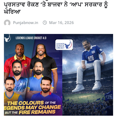
ਪ੍ਰਸਤਾਵ ਰੋਕਣ ‘ਤੇ ਬਾਜਵਾ ਨੇ ‘ਆਪ’ ਸਰਕਾਰ ਨੂੰ
ਘੇਰਿਆ
Punjabnow.in
Mar 16, 2026