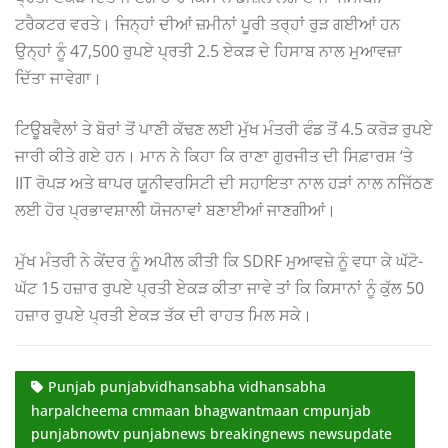
ਟਰੈਕਟਰ ਵਰਤੇ। ਜਿਨ੍ਹਾਂ ਦੀਆਂ ਜ਼ਮੀਨਾਂ ਪੂਰੀ ਤਰ੍ਹਾਂ ਰੁੜ ਗਈਆਂ ਹਨ
ਉਨ੍ਹਾਂ ਨੂੰ 47,500 ਰੁਪਏ ਪ੍ਰਤੀ 2.5 ਏਕੜ ਦੇ ਹਿਸਾਬ ਨਾਲ ਮੁਆਵਜ਼ਾ
ਦਿੱਤਾ ਜਾਵੇਗਾ।
ਟਿਊਬਵੈਲਾਂ ਤੇ ਬੋਰਾਂ ਤੋਂ ਪਾਣੀ ਕੱਢਣ ਲਈ ਮੁੱਖ ਮੰਤਰੀ ਫੰਡ ਤੋਂ 4.5 ਕਰੋੜ ਰੁਪਏ
ਜਾਰੀ ਕੀਤੇ ਗਏ ਹਨ। ਮਾਨ ਨੇ ਕਿਹਾ ਕਿ ਰਾਣਾ ਗੁਰਜੀਤ ਦੀ ਸਿਫ਼ਾਰਸ਼ ‘ਤੇ
IIT ਰੋਪੜ ਅਤੇ ਥਾਪਰ ਯੂਨੀਵਰਸਿਟੀ ਦੀ ਸਹਾਇਤਾ ਨਾਲ ਹੜਾਂ ਨਾਲ ਨਜਿੱਠਣ
ਲਈ ਹੋਰ ਪ੍ਰਭਾਵਸ਼ਾਲੀ ਯੋਜਨਾਵਾਂ ਬਣਾਈਆਂ ਜਾਣਗੀਆਂ।
ਮੁੱਖ ਮੰਤਰੀ ਨੇ ਕੇਂਦਰ ਨੂੰ ਅਪੀਲ ਕੀਤੀ ਕਿ SDRF ਮੁਆਵਜ਼ੇ ਨੂੰ ਵਧਾ ਕੇ ਘੱਟੋ-
ਘੱਟ 15 ਹਜ਼ਾਰ ਰੁਪਏ ਪ੍ਰਤੀ ਏਕੜ ਕੀਤਾ ਜਾਵੇ ਤਾਂ ਕਿ ਕਿਸਾਨਾਂ ਨੂੰ ਕੁੱਲ 50
ਹਜ਼ਾਰ ਰੁਪਏ ਪ੍ਰਤੀ ਏਕੜ ਤੱਕ ਦੀ ਰਾਹਤ ਮਿਲ ਸਕੇ।
Punjab punjabvidhansabha vidhansabha
harpalcheema cmmaan bhagwantmaan cmpunjab
punjabnowtv punjabnews breakingnews newsupdate