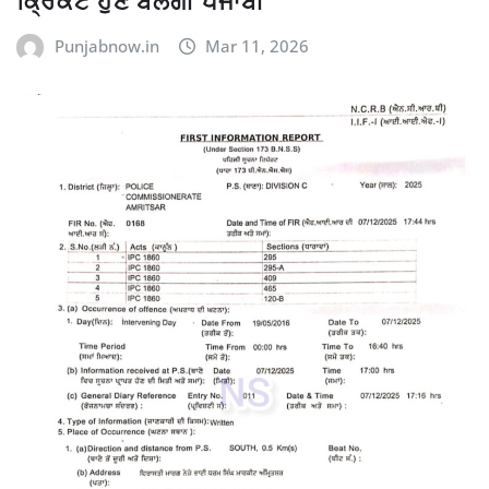
ਕ੍ਰਿਕਟ ਹੁਣ ਬੋਲੇਗੀ ਪੰਜਾਬੀ
Punjabnow.in
Mar 11, 2026