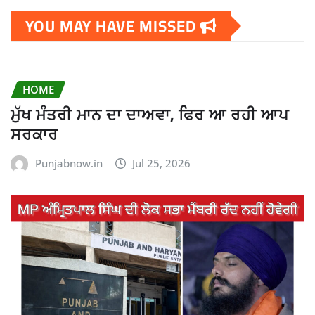
YOU MAY HAVE MISSED
HOME
ਮੁੱਖ ਮੰਤਰੀ ਮਾਨ ਦਾ ਦਾਅਵਾ, ਫਿਰ ਆ ਰਹੀ ਆਪ
ਸਰਕਾਰ
Punjabnow.in
Jul 25, 2026