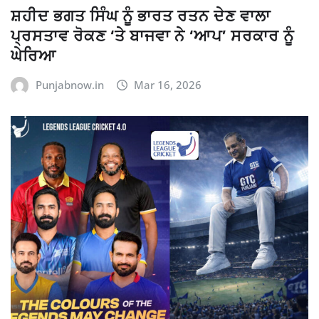
ਸ਼ਹੀਦ ਭਗਤ ਸਿੰਘ ਨੂੰ ਭਾਰਤ ਰਤਨ ਦੇਣ ਵਾਲਾ
ਪ੍ਰਸਤਾਵ ਰੋਕਣ ‘ਤੇ ਬਾਜਵਾ ਨੇ ‘ਆਪ’ ਸਰਕਾਰ ਨੂੰ
ਘੇਰਿਆ
Punjabnow.in
Mar 16, 2026