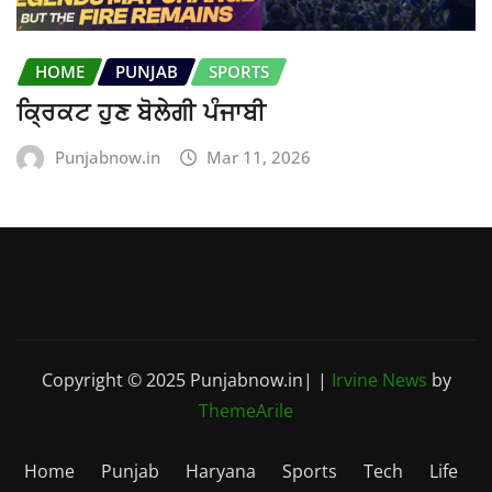
HOME
PUNJAB
SPORTS
ਕ੍ਰਿਕਟ ਹੁਣ ਬੋਲੇਗੀ ਪੰਜਾਬੀ
Punjabnow.in
Mar 11, 2026
Copyright © 2025 Punjabnow.in|
|
Irvine News
by
ThemeArile
Home
Punjab
Haryana
Sports
Tech
Life