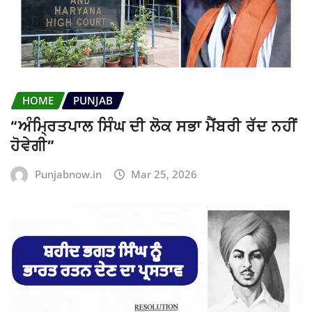
HOME
PUNJAB
“ਅੰਮ੍ਰਿਤਪਾਲ ਸਿੰਘ ਦੀ ਲੋਕ ਸਭਾ ਮੈਂਬਰੀ ਰੱਦ ਨਹੀਂ
ਹੋਵੇਗੀ”
Punjabnow.in
Mar 25, 2026