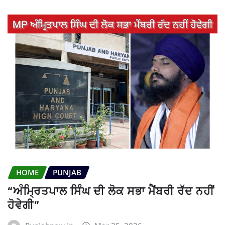
HOME
PUNJAB
“ਅੰਮ੍ਰਿਤਪਾਲ ਸਿੰਘ ਦੀ ਲੋਕ ਸਭਾ ਮੈਂਬਰੀ ਰੱਦ ਨਹੀਂ
ਹੋਵੇਗੀ”