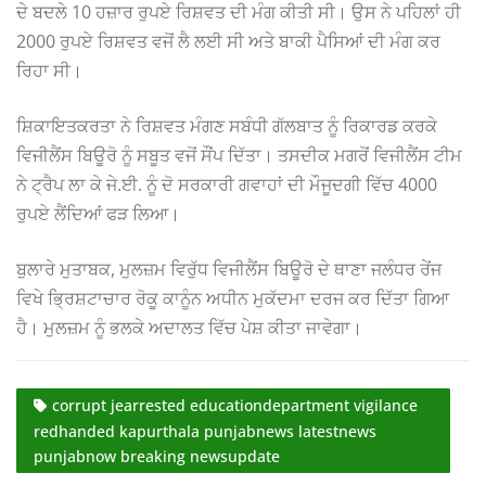
ਦੇ ਬਦਲੇ 10 ਹਜ਼ਾਰ ਰੁਪਏ ਰਿਸ਼ਵਤ ਦੀ ਮੰਗ ਕੀਤੀ ਸੀ। ਉਸ ਨੇ ਪਹਿਲਾਂ ਹੀ
2000 ਰੁਪਏ ਰਿਸ਼ਵਤ ਵਜੋਂ ਲੈ ਲਈ ਸੀ ਅਤੇ ਬਾਕੀ ਪੈਸਿਆਂ ਦੀ ਮੰਗ ਕਰ
ਰਿਹਾ ਸੀ।
ਸ਼ਿਕਾਇਤਕਰਤਾ ਨੇ ਰਿਸ਼ਵਤ ਮੰਗਣ ਸਬੰਧੀ ਗੱਲਬਾਤ ਨੂੰ ਰਿਕਾਰਡ ਕਰਕੇ
ਵਿਜੀਲੈਂਸ ਬਿਊਰੋ ਨੂੰ ਸਬੂਤ ਵਜੋਂ ਸੌਂਪ ਦਿੱਤਾ। ਤਸਦੀਕ ਮਗਰੋਂ ਵਿਜੀਲੈਂਸ ਟੀਮ
ਨੇ ਟ੍ਰੈਪ ਲਾ ਕੇ ਜੇ.ਈ. ਨੂੰ ਦੋ ਸਰਕਾਰੀ ਗਵਾਹਾਂ ਦੀ ਮੌਜੂਦਗੀ ਵਿੱਚ 4000
ਰੁਪਏ ਲੈਂਦਿਆਂ ਫੜ ਲਿਆ।
ਬੁਲਾਰੇ ਮੁਤਾਬਕ, ਮੁਲਜ਼ਮ ਵਿਰੁੱਧ ਵਿਜੀਲੈਂਸ ਬਿਊਰੋ ਦੇ ਥਾਣਾ ਜਲੰਧਰ ਰੇਂਜ
ਵਿਖੇ ਭ੍ਰਿਸ਼ਟਾਚਾਰ ਰੋਕੂ ਕਾਨੂੰਨ ਅਧੀਨ ਮੁਕੱਦਮਾ ਦਰਜ ਕਰ ਦਿੱਤਾ ਗਿਆ
ਹੈ। ਮੁਲਜ਼ਮ ਨੂੰ ਭਲਕੇ ਅਦਾਲਤ ਵਿੱਚ ਪੇਸ਼ ਕੀਤਾ ਜਾਵੇਗਾ।
corrupt jearrested educationdepartment vigilance
redhanded kapurthala punjabnews latestnews
punjabnow breaking newsupdate