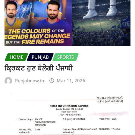
HOME
PUNJAB
SPORTS
ਕ੍ਰਿਕਟ ਹੁਣ ਬੋਲੇਗੀ ਪੰਜਾਬੀ
Punjabnow.in
Mar 11, 2026