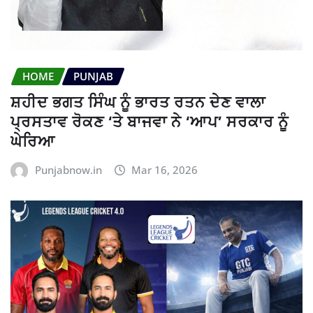
HOME
PUNJAB
ਸ਼ਹੀਦ ਭਗਤ ਸਿੰਘ ਨੂੰ ਭਾਰਤ ਰਤਨ ਦੇਣ ਵਾਲਾ
ਪ੍ਰਸਤਾਵ ਰੋਕਣ ‘ਤੇ ਬਾਜਵਾ ਨੇ ‘ਆਪ’ ਸਰਕਾਰ ਨੂੰ
ਘੇਰਿਆ
Punjabnow.in
Mar 16, 2026