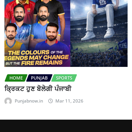
HOME
PUNJAB
SPORTS
ਕ੍ਰਿਕਟ ਹੁਣ ਬੋਲੇਗੀ ਪੰਜਾਬੀ
Punjabnow.in
Mar 11, 2026