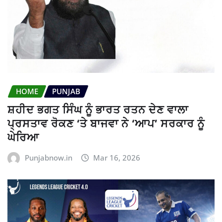
HOME
PUNJAB
ਸ਼ਹੀਦ ਭਗਤ ਸਿੰਘ ਨੂੰ ਭਾਰਤ ਰਤਨ ਦੇਣ ਵਾਲਾ
ਪ੍ਰਸਤਾਵ ਰੋਕਣ ‘ਤੇ ਬਾਜਵਾ ਨੇ ‘ਆਪ’ ਸਰਕਾਰ ਨੂੰ
ਘੇਰਿਆ
Punjabnow.in
Mar 16, 2026