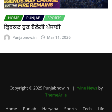
HOME
PUNJAB
SPORTS
ਕ੍ਰਿਕਟ ਹੁਣ ਬੋਲੇਗੀ ਪੰਜਾਬੀ
Punjabnow.in
Mar 11, 2026
Copyright © 2025 Punjabnow.in|
|
Irvine News
by
ThemeArile
Home
Punjab
Haryana
Sports
Tech
Life