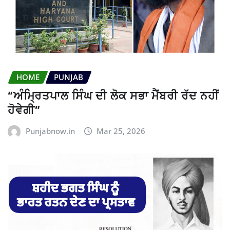
HOME
PUNJAB
“ਅੰਮ੍ਰਿਤਪਾਲ ਸਿੰਘ ਦੀ ਲੋਕ ਸਭਾ ਮੈਂਬਰੀ ਰੱਦ ਨਹੀਂ
ਹੋਵੇਗੀ”
Punjabnow.in
Mar 25, 2026