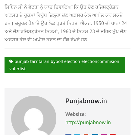
ਸਿਬਿਨ ਸੀ ਨੇ ਵੋਟਰਾਂ ਨੂੰ ਯਾਦ ਦਿਵਾਇਆ ਕਿ ਉਹ ਚੋਣ ਰਜਿਸਟ੍ਰੇਸ਼ਨ
ਅਫ਼ਸਰ ਦੇ ਹੁਕਮਾਂ ਵਿਰੁੱਧ ਜ਼ਿਲ੍ਹਾ ਚੋਣ ਅਫ਼ਸਰ ਕੋਲ ਅਪੀਲ ਕਰ ਸਕਦੇ
ਹਨ। ਜ਼ਰੂਰਤ ਪੈਣ ‘ਤੇ ਉਹ ਲੋਕ ਪ੍ਰਤੀਨਿਧਤਾ ਐਕਟ, 1950 ਦੀ ਧਾਰਾ 24
ਅਤੇ ਚੋਣ ਰਜਿਸਟ੍ਰੇਸ਼ਨ ਨਿਯਮਾਂ, 1960 ਦੇ ਨਿਯਮ 23 ਦੇ ਤਹਿਤ ਮੁੱਖ ਚੋਣ
ਅਫ਼ਸਰ ਕੋਲ ਵੀ ਅਪੀਲ ਕਰਨ ਦਾ ਹੱਕ ਰੱਖਦੇ ਹਨ।
punjab tarntaran bypoll election electioncommision
voterlist
Punjabnow.in
Website:
http://punjabnow.in