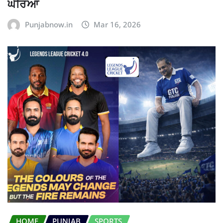
ਘੇਰਿਆ
Punjabnow.in
Mar 16, 2026
HOME
PUNJAB
SPORTS