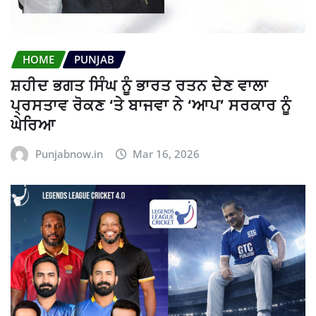
HOME
PUNJAB
ਸ਼ਹੀਦ ਭਗਤ ਸਿੰਘ ਨੂੰ ਭਾਰਤ ਰਤਨ ਦੇਣ ਵਾਲਾ
ਪ੍ਰਸਤਾਵ ਰੋਕਣ ‘ਤੇ ਬਾਜਵਾ ਨੇ ‘ਆਪ’ ਸਰਕਾਰ ਨੂੰ
ਘੇਰਿਆ
Punjabnow.in
Mar 16, 2026