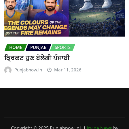
HOME
PUNJAB
SPORTS
ਕ੍ਰਿਕਟ ਹੁਣ ਬੋਲੇਗੀ ਪੰਜਾਬੀ
Punjabnow.in
Mar 11, 2026
Copyright © 2025 Punjabnow.in|
|
Irvine News
by