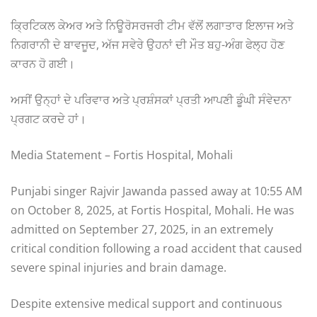
ਕ੍ਰਿਟਿਕਲ ਕੇਅਰ ਅਤੇ ਨਿਊਰੋਸਰਜਰੀ ਟੀਮ ਵੱਲੋਂ ਲਗਾਤਾਰ ਇਲਾਜ ਅਤੇ
ਨਿਗਰਾਨੀ ਦੇ ਬਾਵਜੂਦ, ਅੱਜ ਸਵੇਰੇ ਉਹਨਾਂ ਦੀ ਮੌਤ ਬਹੁ-ਅੰਗ ਫੇਲ੍ਹ ਹੋਣ
ਕਾਰਨ ਹੋ ਗਈ।
ਅਸੀਂ ਉਨ੍ਹਾਂ ਦੇ ਪਰਿਵਾਰ ਅਤੇ ਪ੍ਰਸ਼ੰਸਕਾਂ ਪ੍ਰਤੀ ਆਪਣੀ ਡੂੰਘੀ ਸੰਵੇਦਨਾ
ਪ੍ਰਗਟ ਕਰਦੇ ਹਾਂ।
Media Statement – Fortis Hospital, Mohali
Punjabi singer Rajvir Jawanda passed away at 10:55 AM
on October 8, 2025, at Fortis Hospital, Mohali. He was
admitted on September 27, 2025, in an extremely
critical condition following a road accident that caused
severe spinal injuries and brain damage.
Despite extensive medical support and continuous