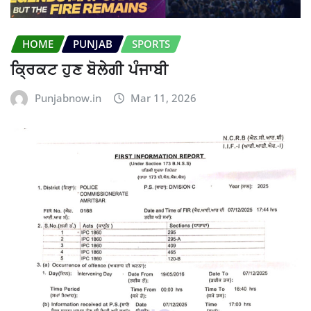
HOME
PUNJAB
SPORTS
ਕ੍ਰਿਕਟ ਹੁਣ ਬੋਲੇਗੀ ਪੰਜਾਬੀ
Punjabnow.in
Mar 11, 2026