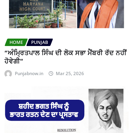
HOME
PUNJAB
“ਅੰਮ੍ਰਿਤਪਾਲ ਸਿੰਘ ਦੀ ਲੋਕ ਸਭਾ ਮੈਂਬਰੀ ਰੱਦ ਨਹੀਂ
ਹੋਵੇਗੀ”
Punjabnow.in
Mar 25, 2026