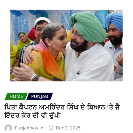
HOME
PUNJAB
ਪਿਤਾ ਕੈਪਟਨ ਅਮਰਿੰਦਰ ਸਿੰਘ ਦੇ ਬਿਆਨ ’ਤੇ ਜੈ
ਇੰਦਰ ਕੌਰ ਦੀ ਵੀ ਚੁੱਪੀ
Punjabnow.in
Dec 2, 2025