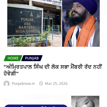
HOME
PUNJAB
“ਅੰਮ੍ਰਿਤਪਾਲ ਸਿੰਘ ਦੀ ਲੋਕ ਸਭਾ ਮੈਂਬਰੀ ਰੱਦ ਨਹੀਂ
ਹੋਵੇਗੀ”
Punjabnow.in
Mar 25, 2026