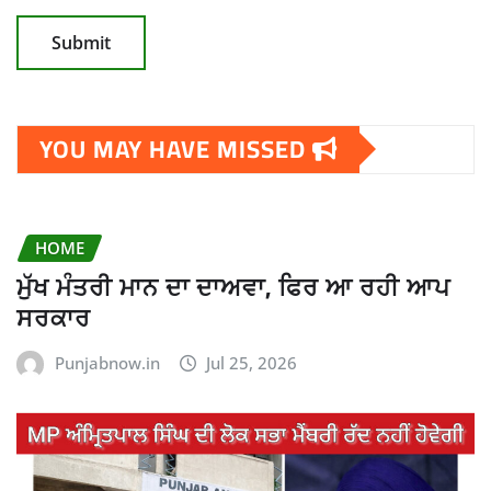
YOU MAY HAVE MISSED
HOME
ਮੁੱਖ ਮੰਤਰੀ ਮਾਨ ਦਾ ਦਾਅਵਾ, ਫਿਰ ਆ ਰਹੀ ਆਪ
ਸਰਕਾਰ
Punjabnow.in
Jul 25, 2026