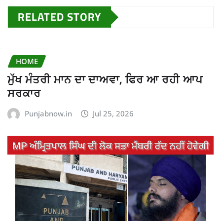
RELATED STORY
HOME
ਮੁੱਖ ਮੰਤਰੀ ਮਾਨ ਦਾ ਦਾਅਵਾ, ਫਿਰ ਆ ਰਹੀ ਆਪ
ਸਰਕਾਰ
Punjabnow.in
Jul 25, 2026