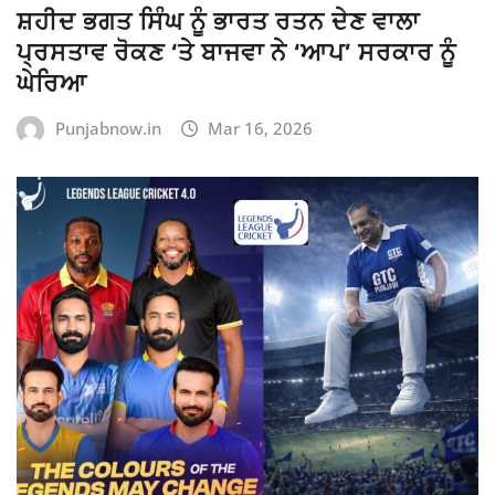
ਸ਼ਹੀਦ ਭਗਤ ਸਿੰਘ ਨੂੰ ਭਾਰਤ ਰਤਨ ਦੇਣ ਵਾਲਾ
ਪ੍ਰਸਤਾਵ ਰੋਕਣ ‘ਤੇ ਬਾਜਵਾ ਨੇ ‘ਆਪ’ ਸਰਕਾਰ ਨੂੰ
ਘੇਰਿਆ
Punjabnow.in
Mar 16, 2026