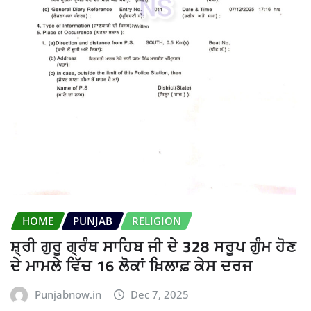
HOME
PUNJAB
RELIGION
ਸ਼੍ਰੀ ਗੁਰੂ ਗ੍ਰੰਥ ਸਾਹਿਬ ਜੀ ਦੇ 328 ਸਰੂਪ ਗੁੰਮ ਹੋਣ
ਦੇ ਮਾਮਲੇ ਵਿੱਚ 16 ਲੋਕਾਂ ਖ਼ਿਲਾਫ਼ ਕੇਸ ਦਰਜ
Punjabnow.in
Dec 7, 2025