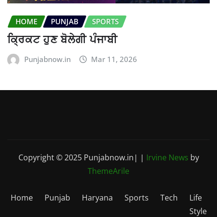
HOME
PUNJAB
SPORTS
ਕ੍ਰਿਕਟ ਹੁਣ ਬੋਲੇਗੀ ਪੰਜਾਬੀ
Punjabnow.in
Mar 11, 2026
Copyright © 2025 Punjabnow.in|
|
Irvine News
by
ThemeArile
Home
Punjab
Haryana
Sports
Tech
Life
Style