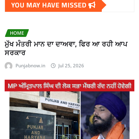
YOU MAY HAVE MISSED
HOME
ਮੁੱਖ ਮੰਤਰੀ ਮਾਨ ਦਾ ਦਾਅਵਾ, ਫਿਰ ਆ ਰਹੀ ਆਪ
ਸਰਕਾਰ
Punjabnow.in
Jul 25, 2026