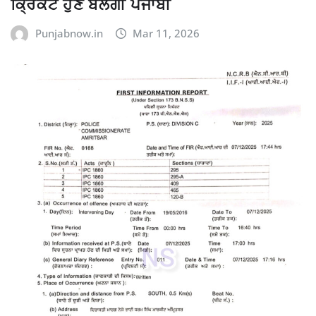
ਕ੍ਰਿਕਟ ਹੁਣ ਬੋਲੇਗੀ ਪੰਜਾਬੀ
Punjabnow.in
Mar 11, 2026