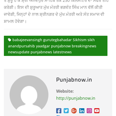
ਤੋਂ ਸ਼ੁਰੂ ਹੋ ਕੇ ਸ਼੍ਰੀ ਅਨੰਦਪੁਰ ਸਾਹਿਬ ਤੱਕ 250 ਕਿਲੋਮੀਟਰ ਦਾ ਸਫਰ ਤਹਿ
ਕਰੇਗੀ। ਇਸ ਦੀ ਸ਼ੁਰੂਆਤ ਮੁੱਖ ਮੰਤਰੀ ਭਗਵੰਤ ਸਿੰਘ ਮਾਨ ਵੱਲੋਂ ਕੀਤੀ
ਜਾਵੇਗੀ, ਜਿਨ੍ਹਾਂ ਦੇ ਨਾਲ ਸ਼੍ਰੀਨਗਰ ਦੇ ਮੁੱਖ ਮੰਤਰੀ ਅਤੇ ਸੰਤ ਸਮਾਜ ਵੀ
ਸ਼ਾਮਲ ਹੋਵੇਗਾ।
babajeevansingh gurutegbahadar Sikhism sikh
anandpursahib yaadgar punjabnow breakingnews
newsupdate punjabnews latestnews
Punjabnow.in
Website:
http://punjabnow.in