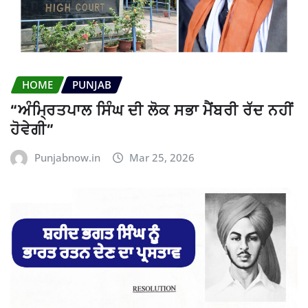
HOME
PUNJAB
“ਅੰਮ੍ਰਿਤਪਾਲ ਸਿੰਘ ਦੀ ਲੋਕ ਸਭਾ ਮੈਂਬਰੀ ਰੱਦ ਨਹੀਂ
ਹੋਵੇਗੀ”
Punjabnow.in
Mar 25, 2026