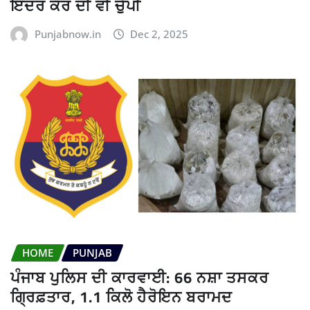
ਇੰਦਰ ਕੌਰ ਦੀ ਵੀ ਚੁੱਪੀ
Punjabnow.in
Dec 2, 2025
HOME
PUNJAB
ਪੰਜਾਬ ਪੁਲਿਸ ਦੀ ਕਾਰਵਾਈ: 66 ਨਸ਼ਾ ਤਸਕਰ
ਗ੍ਰਿਫ਼ਤਾਰ, 1.1 ਕਿਲੋ ਹੈਰੋਇਨ ਬਰਾਮਦ