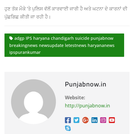
ਹੁਣ ਤੱਕ ਮੌਕੇ ‘ਤੇ ਪੁਲਿਸ ਵੱਲੋਂ ਕਾਰਵਾਈ ਜਾਰੀ ਹੈ ਅਤੇ ਘਟਨਾ ਦੇ ਕਾਰਨਾਂ ਦੀ
ਪੁੱਛਗਿਛ ਕੀਤੀ ਜਾ ਰਹੀ ਹੈ।
adgp IPS haryana chandigarh suicide punjabnow
breakingnews newsupdate letestnews haryananews
ipspurankumar
Punjabnow.in
Website:
http://punjabnow.in