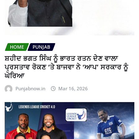
HOME
PUNJAB
ਸ਼ਹੀਦ ਭਗਤ ਸਿੰਘ ਨੂੰ ਭਾਰਤ ਰਤਨ ਦੇਣ ਵਾਲਾ
ਪ੍ਰਸਤਾਵ ਰੋਕਣ ‘ਤੇ ਬਾਜਵਾ ਨੇ ‘ਆਪ’ ਸਰਕਾਰ ਨੂੰ
ਘੇਰਿਆ
Punjabnow.in
Mar 16, 2026