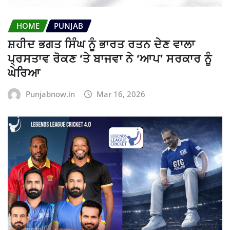
HOME
PUNJAB
ਸ਼ਹੀਦ ਭਗਤ ਸਿੰਘ ਨੂੰ ਭਾਰਤ ਰਤਨ ਦੇਣ ਵਾਲਾ
ਪ੍ਰਸਤਾਵ ਰੋਕਣ ‘ਤੇ ਬਾਜਵਾ ਨੇ ‘ਆਪ’ ਸਰਕਾਰ ਨੂੰ
ਘੇਰਿਆ
Punjabnow.in
Mar 16, 2026