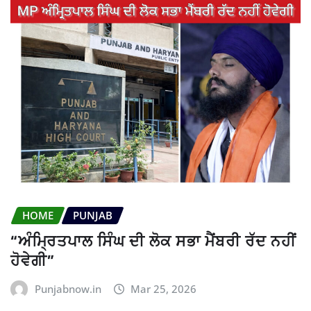
HOME
PUNJAB
“ਅੰਮ੍ਰਿਤਪਾਲ ਸਿੰਘ ਦੀ ਲੋਕ ਸਭਾ ਮੈਂਬਰੀ ਰੱਦ ਨਹੀਂ
ਹੋਵੇਗੀ”
Punjabnow.in
Mar 25, 2026