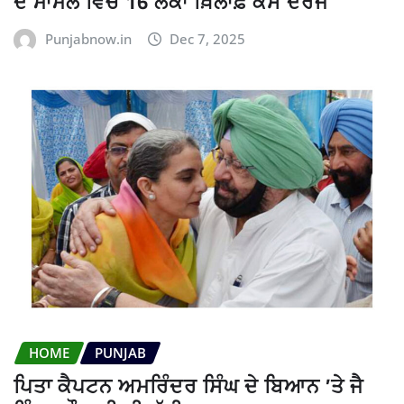
ਦੇ ਮਾਮਲੇ ਵਿੱਚ 16 ਲੋਕਾਂ ਖ਼ਿਲਾਫ਼ ਕੇਸ ਦਰਜ
Punjabnow.in
Dec 7, 2025
HOME
PUNJAB
ਪਿਤਾ ਕੈਪਟਨ ਅਮਰਿੰਦਰ ਸਿੰਘ ਦੇ ਬਿਆਨ ’ਤੇ ਜੈ