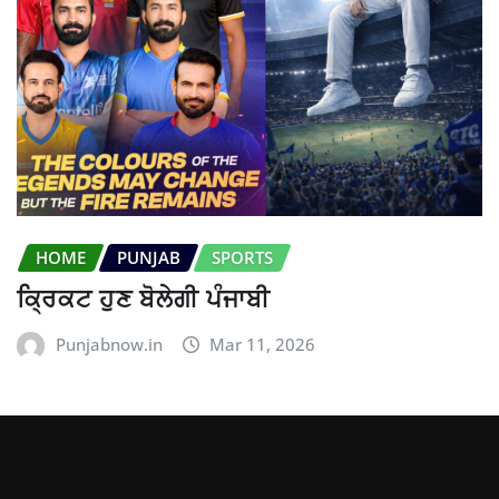
HOME
PUNJAB
SPORTS
ਕ੍ਰਿਕਟ ਹੁਣ ਬੋਲੇਗੀ ਪੰਜਾਬੀ
Punjabnow.in
Mar 11, 2026