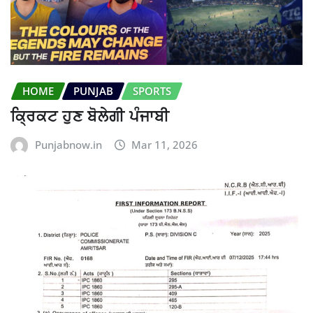
HOME
PUNJAB
SPORTS
ਕ੍ਰਿਕਟ ਹੁਣ ਬੋਲੇਗੀ ਪੰਜਾਬੀ
Punjabnow.in
Mar 11, 2026