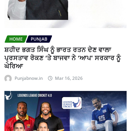
HOME
PUNJAB
ਸ਼ਹੀਦ ਭਗਤ ਸਿੰਘ ਨੂੰ ਭਾਰਤ ਰਤਨ ਦੇਣ ਵਾਲਾ
ਪ੍ਰਸਤਾਵ ਰੋਕਣ ‘ਤੇ ਬਾਜਵਾ ਨੇ ‘ਆਪ’ ਸਰਕਾਰ ਨੂੰ
ਘੇਰਿਆ
Punjabnow.in
Mar 16, 2026