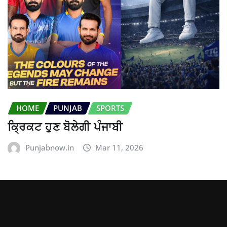
HOME
PUNJAB
SPORTS
ਕ੍ਰਿਕਟ ਹੁਣ ਬੋਲੇਗੀ ਪੰਜਾਬੀ
Punjabnow.in
Mar 11, 2026