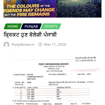
HOME
PUNJAB
SPORTS
ਕ੍ਰਿਕਟ ਹੁਣ ਬੋਲੇਗੀ ਪੰਜਾਬੀ
Punjabnow.in
Mar 11, 2026