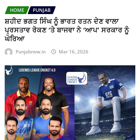
HOME
PUNJAB
ਸ਼ਹੀਦ ਭਗਤ ਸਿੰਘ ਨੂੰ ਭਾਰਤ ਰਤਨ ਦੇਣ ਵਾਲਾ
ਪ੍ਰਸਤਾਵ ਰੋਕਣ ‘ਤੇ ਬਾਜਵਾ ਨੇ ‘ਆਪ’ ਸਰਕਾਰ ਨੂੰ
ਘੇਰਿਆ
Punjabnow.in
Mar 16, 2026