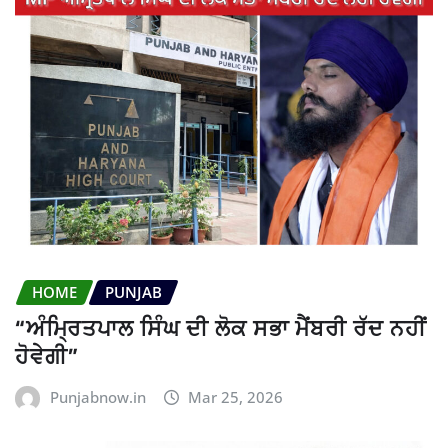
HOME
PUNJAB
“ਅੰਮ੍ਰਿਤਪਾਲ ਸਿੰਘ ਦੀ ਲੋਕ ਸਭਾ ਮੈਂਬਰੀ ਰੱਦ ਨਹੀਂ
ਹੋਵੇਗੀ”
Punjabnow.in
Mar 25, 2026